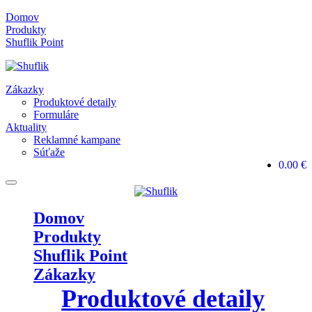
Skip
Domov
to
Produkty
content
Shuflik Point
Zákazky
Produktové detaily
Formuláre
Aktuality
Reklamné kampane
Súťaže
0.00 €
Domov
Produkty
Shuflik Point
Zákazky
Produktové detaily