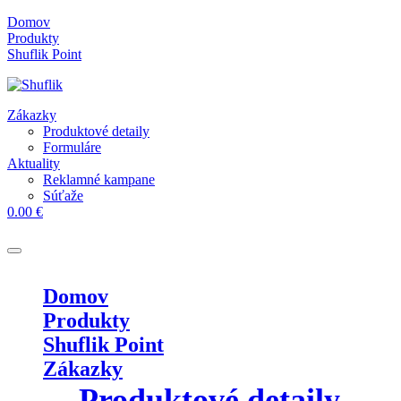
Skip
Domov
to
Produkty
content
Shuflik Point
Zákazky
Produktové detaily
Formuláre
Aktuality
Reklamné kampane
Súťaže
0.00 €
Domov
Produkty
Shuflik Point
Zákazky
Produktové detaily