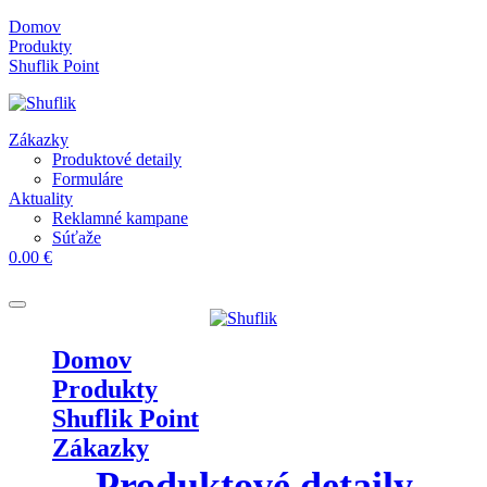
Skip
Domov
to
Produkty
content
Shuflik Point
Zákazky
Produktové detaily
Formuláre
Aktuality
Reklamné kampane
Súťaže
0.00 €
Domov
Produkty
Shuflik Point
Zákazky
Produktové detaily